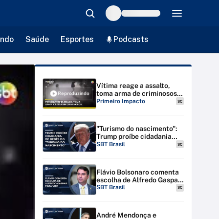
ndo
Saúde
Esportes
Podcasts
Vítima reage a assalto,
toma arma de criminosos e
Reproduzindo
atira contra bandidos |
Primeiro Impacto
SC
#PrimeiroImpacto
"Turismo do nascimento":
Trump proíbe cidadania
para bebês de estrangeiras
SBT Brasil
SC
nos EUA
Flávio Bolsonaro comenta
escolha de Alfredo Gaspar
para vice-presidente
SBT Brasil
SC
André Mendonça e