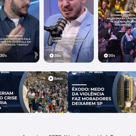
30s
30s
30s
5min