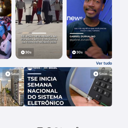
30s
30s
Ver tudo
5min
5min