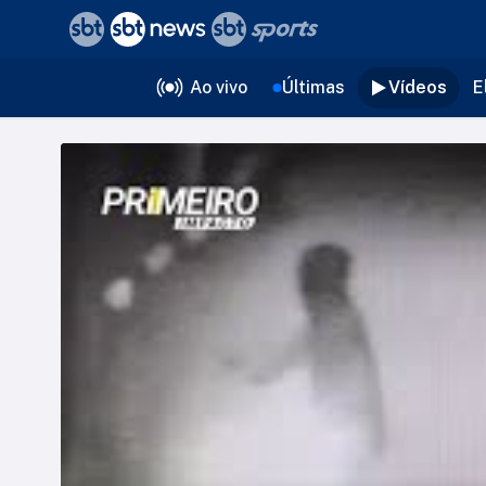
❮
voltar
Editorias
Ao vivo
Últimas
Vídeos
E