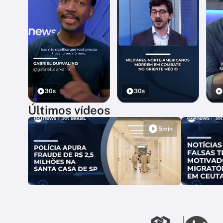
30s
30s
Últimos vídeos
5min