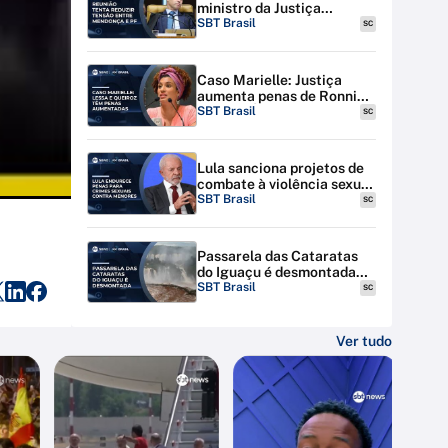
ministro da Justiça
discutem tensão entre STF
SBT Brasil
SC
e PF
Caso Marielle: Justiça
aumenta penas de Ronnie
Lessa e Élcio Queiroz
SBT Brasil
SC
Lula sanciona projetos de
combate à violência sexual
contra menores na
SBT Brasil
SC
internet
Passarela das Cataratas
do Iguaçu é desmontada
por riscos de inundação
SBT Brasil
SC
Ver tudo