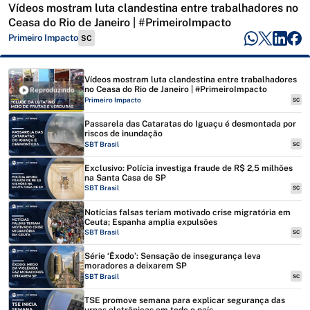
Vídeos mostram luta clandestina entre trabalhadores no
Ceasa do Rio de Janeiro | #PrimeiroImpacto
Primeiro Impacto
SC
Vídeos mostram luta clandestina entre trabalhadores
no Ceasa do Rio de Janeiro | #PrimeiroImpacto
Reproduzindo
Primeiro Impacto
SC
Passarela das Cataratas do Iguaçu é desmontada por
riscos de inundação
SBT Brasil
SC
Exclusivo: Polícia investiga fraude de R$ 2,5 milhões
na Santa Casa de SP
SBT Brasil
SC
Notícias falsas teriam motivado crise migratória em
Ceuta; Espanha amplia expulsões
SBT Brasil
SC
Série ‘Êxodo’: Sensação de insegurança leva
moradores a deixarem SP
SBT Brasil
SC
TSE promove semana para explicar segurança das