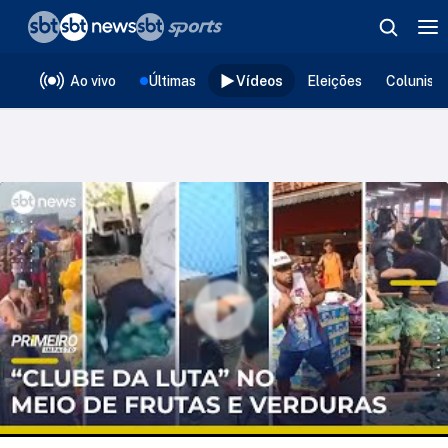
❮
voltar
Editorias
Ao vivo
Últimas
Vídeos
Eleições
Colunist