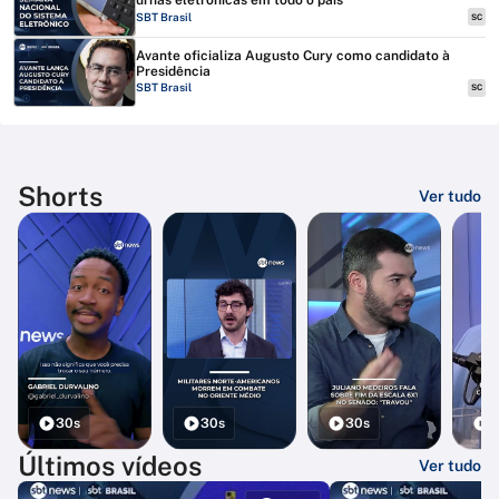
urnas eletrônicas em todo o país
SBT Brasil
SC
Avante oficializa Augusto Cury como candidato à
Presidência
SBT Brasil
SC
Shorts
Ver tudo
30s
30s
30s
3
Últimos vídeos
Ver tudo