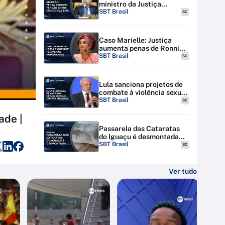
ministro da Justiça
discutem tensão entre STF
SBT Brasil
SC
e PF
Caso Marielle: Justiça
aumenta penas de Ronnie
Lessa e Élcio Queiroz
SBT Brasil
SC
Lula sanciona projetos de
combate à violência sexual
contra menores na
SBT Brasil
SC
internet
ade |
Passarela das Cataratas
do Iguaçu é desmontada
por riscos de inundação
SBT Brasil
SC
Ver tudo