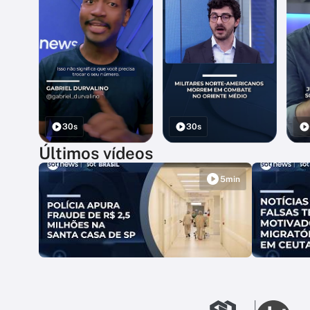
30s
30s
Últimos vídeos
5min