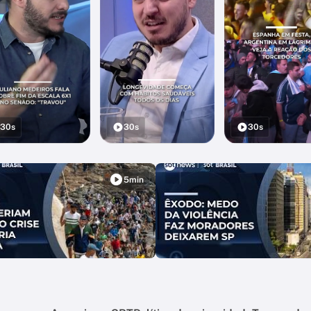
30s
30s
30s
5min