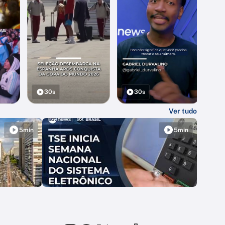
30s
30s
Ver tudo
5min
5min