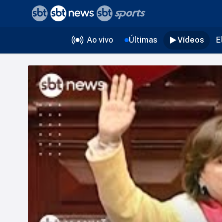
❮
voltar
Editorias
Ao vivo
Últimas
Vídeos
E