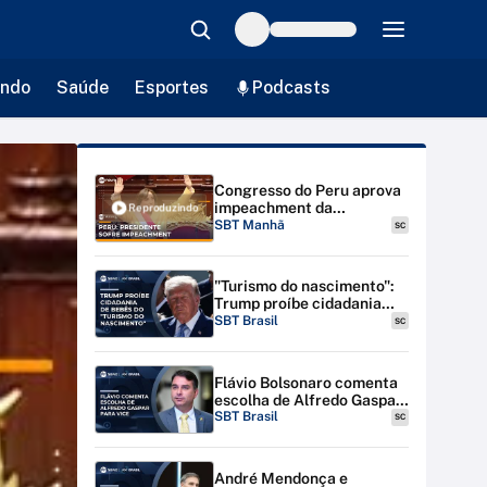
ndo
Saúde
Esportes
Podcasts
Congresso do Peru aprova
impeachment da
Reproduzindo
presidente Dina Boluarte
SBT Manhã
SC
por unanimidade |
#SBTManhã
"Turismo do nascimento":
Trump proíbe cidadania
para bebês de estrangeiras
SBT Brasil
SC
nos EUA
Flávio Bolsonaro comenta
escolha de Alfredo Gaspar
para vice-presidente
SBT Brasil
SC
André Mendonça e