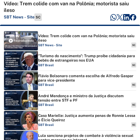
Vídeo: Trem colide com van na Polônia; motorista saiu
ileso
SBT News - Site
SC
Vídeo: Trem colide com van na Polônia; motorista saiu
ileso
Reproduzindo
SBT News - Site
SC
"Turismo do nascimento": Trump proíbe cidadania para
bebês de estrangeiras nos EUA
SBT Brasil
SC
Flávio Bolsonaro comenta escolha de Alfredo Gaspar
para vice-presidente
SBT Brasil
SC
André Mendonça e ministro da Justiça discutem
tensão entre STF e PF
SBT Brasil
SC
Caso Marielle: Justiça aumenta penas de Ronnie Lessa
e Élcio Queiroz
SBT Brasil
SC
Lula sanciona projetos de combate à violência sexual