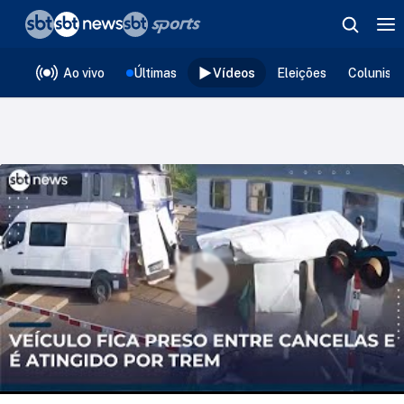
❮
voltar
Editorias
Ao vivo
Últimas
Vídeos
Eleições
Colunist