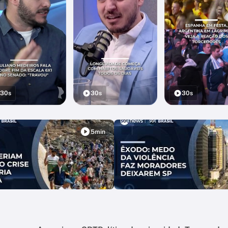
30s
30s
30s
5min