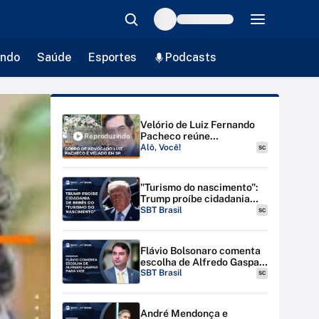
ndo
Saúde
Esportes
Podcasts
Velório de Luiz Fernando
Pacheco reúne
Reproduzindo
autoridades em SP; polícia
Alô, Você!
SC
investiga latrocínio |
#AloVoce
"Turismo do nascimento":
Trump proíbe cidadania
para bebês de estrangeiras
SBT Brasil
SC
nos EUA
Flávio Bolsonaro comenta
escolha de Alfredo Gaspar
para vice-presidente
SBT Brasil
SC
André Mendonça e