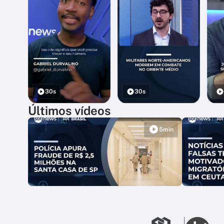
30s
30s
Últimos vídeos
5min