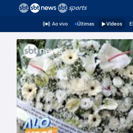
❮
voltar
Editorias
Ao vivo
Últimas
Vídeos
E