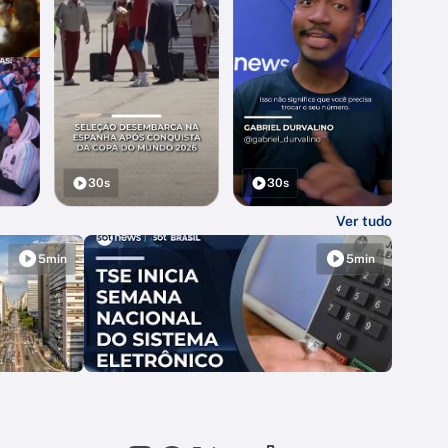
30s
30s
Ver tudo
5min
5min