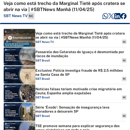
Veja como está trecho da Marginal Tietê após cratera se
abrir na via | #SBTNews Manhã (11/04/25)
SBT News TV
SC
Veja como está trecho da Marginal Tietê após cratera
se abrir na via | #SBTNews Manhã (11/04/25)
Reproduzindo
SBT News TV
SC
Passarela das Cataratas do Iguaçu é desmontada por
riscos de inundação
SBT Brasil
SC
Exclusivo: Polícia investiga fraude de R$ 2,5 milhões
na Santa Casa de SP
SBT Brasil
SC
Notícias falsas teriam motivado crise migratória em
Ceuta; Espanha amplia expulsões
SBT Brasil
SC
Série ‘Êxodo’: Sensação de insegurança leva
moradores a deixarem SP
SBT Brasil
SC
TSE promove semana para explicar segurança das