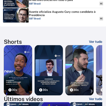
urnas eletrônicas em todo o país
SBT Brasil
SC
Avante oficializa Augusto Cury como candidato à
Presidência
SBT Brasil
SC
Shorts
Ver tudo
30s
30s
30s
3
Últimos vídeos
Ver tudo