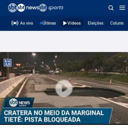
❮
voltar
Editorias
Ao vivo
Últimas
Vídeos
Eleições
Colunist