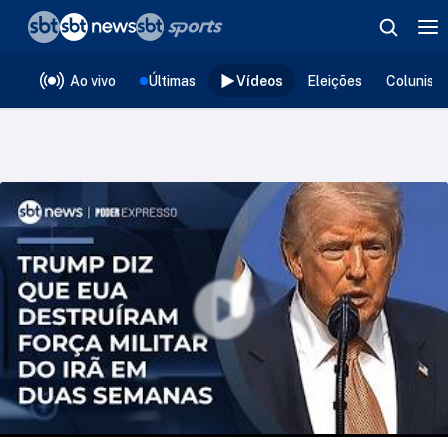
❮
voltar
Editorias
Ao vivo
Últimas
Vídeos
Eleições
Colunist