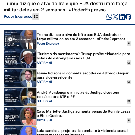
Trump diz que é alvo do Irã e que EUA destruíram força
militar deles em 2 semanas | #PoderExpresso
Poder Expresso
SC
Trump diz que é alvo do Irã e que EUA destruíram
força militar deles em 2 semanas | #PoderExpresso
Reproduzindo
Poder Expresso
SC
"Turismo do nascimento": Trump proíbe cidadania para
bebês de estrangeiras nos EUA
SBT Brasil
SC
Flávio Bolsonaro comenta escolha de Alfredo Gaspar
para vice-presidente
SBT Brasil
SC
André Mendonça e ministro da Justiça discutem
tensão entre STF e PF
SBT Brasil
SC
Caso Marielle: Justiça aumenta penas de Ronnie Lessa
e Élcio Queiroz
SBT Brasil
SC
Lula sanciona projetos de combate à violência sexual