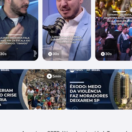
30s
30s
30s
5min