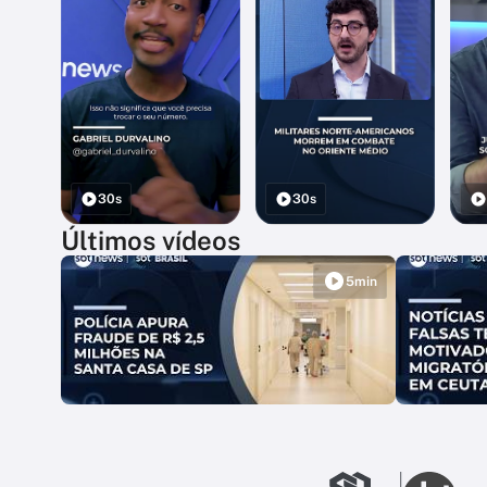
30s
30s
Últimos vídeos
5min