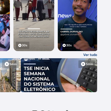
30s
30s
Ver tudo
5min
5min