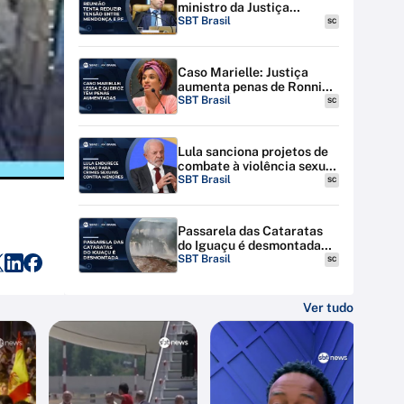
ministro da Justiça
discutem tensão entre STF
SBT Brasil
SC
e PF
Caso Marielle: Justiça
aumenta penas de Ronnie
Lessa e Élcio Queiroz
SBT Brasil
SC
Lula sanciona projetos de
combate à violência sexual
contra menores na
SBT Brasil
SC
internet
Passarela das Cataratas
do Iguaçu é desmontada
por riscos de inundação
SBT Brasil
SC
Ver tudo