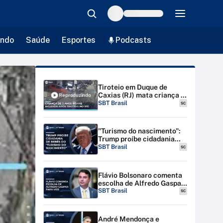
ndo
Saúde
Esportes
Podcasts
Tiroteio em Duque de
Caxias (RJ) mata criança e
Reproduzindo
deixa mãe gravemente
SBT Brasil
SC
ferida | #SBTBrasil
"Turismo do nascimento":
Trump proíbe cidadania
para bebês de estrangeiras
SBT Brasil
SC
nos EUA
Flávio Bolsonaro comenta
escolha de Alfredo Gaspar
para vice-presidente
SBT Brasil
SC
André Mendonça e