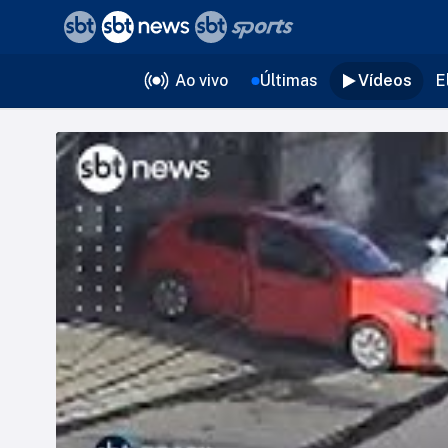
❮
voltar
Editorias
Ao vivo
Últimas
Vídeos
E