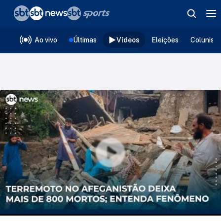
❮
voltar
Editorias
Ao vivo
Últimas
Vídeos
Eleições
Colunist