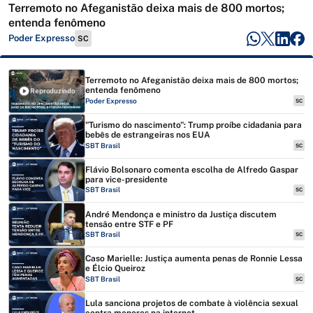
Terremoto no Afeganistão deixa mais de 800 mortos;
entenda fenômeno
Poder Expresso
SC
Terremoto no Afeganistão deixa mais de 800 mortos;
entenda fenômeno
Reproduzindo
Poder Expresso
SC
"Turismo do nascimento": Trump proíbe cidadania para
bebês de estrangeiras nos EUA
SBT Brasil
SC
Flávio Bolsonaro comenta escolha de Alfredo Gaspar
para vice-presidente
SBT Brasil
SC
André Mendonça e ministro da Justiça discutem
tensão entre STF e PF
SBT Brasil
SC
Caso Marielle: Justiça aumenta penas de Ronnie Lessa
e Élcio Queiroz
SBT Brasil
SC
Lula sanciona projetos de combate à violência sexual