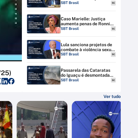
discutem tensão entre STF
SBT Brasil
SC
e PF
Caso Marielle: Justiça
aumenta penas de Ronnie
Lessa e Élcio Queiroz
SBT Brasil
SC
Lula sanciona projetos de
combate à violência sexual
contra menores na
SBT Brasil
SC
internet
Passarela das Cataratas
/25)
do Iguaçu é desmontada
por riscos de inundação
SBT Brasil
SC
Ver tudo