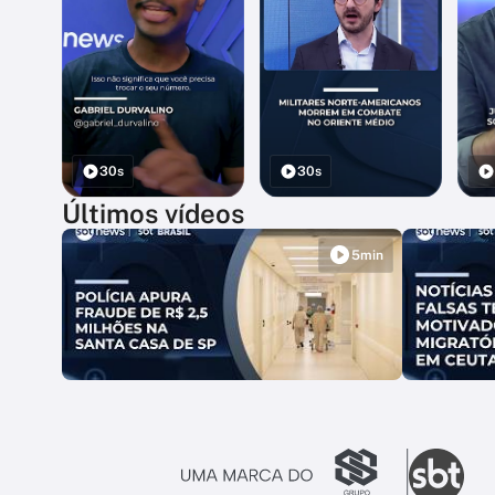
30s
30s
Últimos vídeos
5min