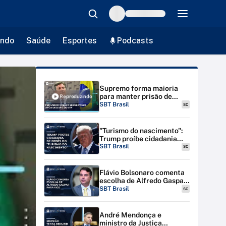
ndo
Saúde
Esportes
Podcasts
Supremo forma maioria
para manter prisão de
Reproduzindo
Fernando Collor | SBT
SBT Brasil
SC
Brasil (26/04/25)
"Turismo do nascimento":
Trump proíbe cidadania
para bebês de estrangeiras
SBT Brasil
SC
nos EUA
Flávio Bolsonaro comenta
escolha de Alfredo Gaspar
para vice-presidente
SBT Brasil
SC
André Mendonça e
ministro da Justiça