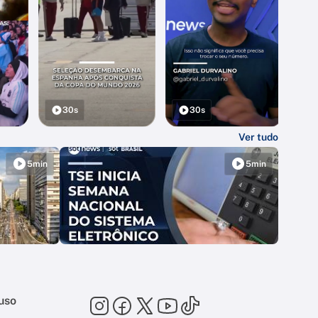
30s
30s
Ver tudo
5min
5min
uso