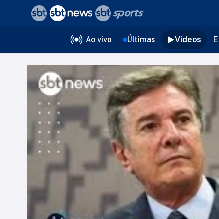
❮
voltar
Editorias
Ao vivo
Últimas
Vídeos
E