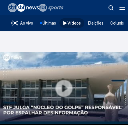
❮
voltar
Editorias
Ao vivo
Últimas
Vídeos
Eleições
Colunist