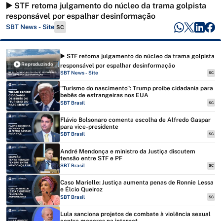
▶️ STF retoma julgamento do núcleo da trama golpista
responsável por espalhar desinformação
SBT News - Site
SC
▶️ STF retoma julgamento do núcleo da trama golpista
Reproduzindo
responsável por espalhar desinformação
SBT News - Site
SC
"Turismo do nascimento": Trump proíbe cidadania para
bebês de estrangeiras nos EUA
SBT Brasil
SC
Flávio Bolsonaro comenta escolha de Alfredo Gaspar
para vice-presidente
SBT Brasil
SC
André Mendonça e ministro da Justiça discutem
tensão entre STF e PF
SBT Brasil
SC
Caso Marielle: Justiça aumenta penas de Ronnie Lessa
e Élcio Queiroz
SBT Brasil
SC
Lula sanciona projetos de combate à violência sexual