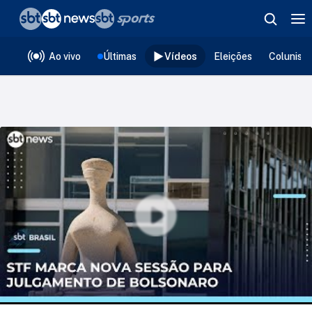
❮
voltar
Editorias
Ao vivo
Últimas
Vídeos
Eleições
Colunist