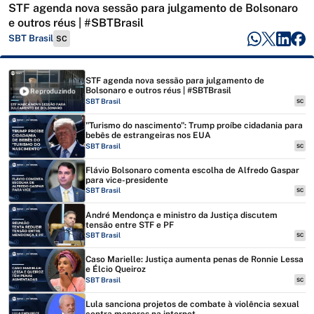
STF agenda nova sessão para julgamento de Bolsonaro
e outros réus | #SBTBrasil
SBT Brasil
SC
STF agenda nova sessão para julgamento de
Bolsonaro e outros réus | #SBTBrasil
Reproduzindo
SBT Brasil
SC
"Turismo do nascimento": Trump proíbe cidadania para
bebês de estrangeiras nos EUA
SBT Brasil
SC
Flávio Bolsonaro comenta escolha de Alfredo Gaspar
para vice-presidente
SBT Brasil
SC
André Mendonça e ministro da Justiça discutem
tensão entre STF e PF
SBT Brasil
SC
Caso Marielle: Justiça aumenta penas de Ronnie Lessa
e Élcio Queiroz
SBT Brasil
SC
Lula sanciona projetos de combate à violência sexual