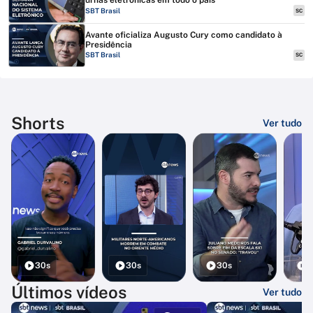
urnas eletrônicas em todo o país
SBT Brasil
SC
Avante oficializa Augusto Cury como candidato à
Presidência
SBT Brasil
SC
Shorts
Ver tudo
30s
30s
30s
3
Últimos vídeos
Ver tudo