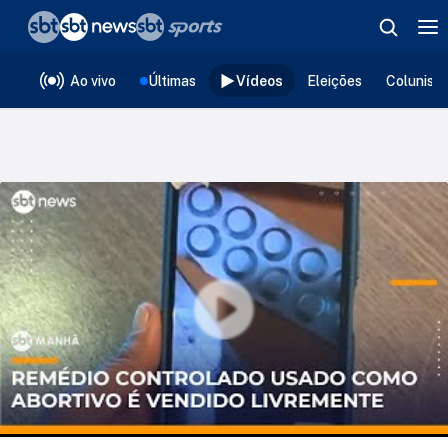
❮
voltar
Editorias
Ao vivo
Últimas
Vídeos
Eleições
Colunist