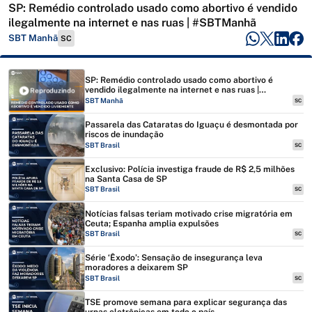
SP: Remédio controlado usado como abortivo é vendido
ilegalmente na internet e nas ruas | #SBTManhã
SBT Manhã
SC
SP: Remédio controlado usado como abortivo é
vendido ilegalmente na internet e nas ruas |
Reproduzindo
#SBTManhã
SBT Manhã
SC
Passarela das Cataratas do Iguaçu é desmontada por
riscos de inundação
SBT Brasil
SC
Exclusivo: Polícia investiga fraude de R$ 2,5 milhões
na Santa Casa de SP
SBT Brasil
SC
Notícias falsas teriam motivado crise migratória em
Ceuta; Espanha amplia expulsões
SBT Brasil
SC
Série ‘Êxodo’: Sensação de insegurança leva
moradores a deixarem SP
SBT Brasil
SC
TSE promove semana para explicar segurança das