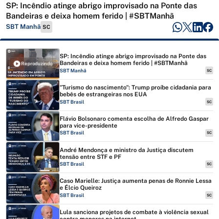
SP: Incêndio atinge abrigo improvisado na Ponte das
Bandeiras e deixa homem ferido | #SBTManhã
SBT Manhã
SC
SP: Incêndio atinge abrigo improvisado na Ponte das
Bandeiras e deixa homem ferido | #SBTManhã
Reproduzindo
SBT Manhã
SC
"Turismo do nascimento": Trump proíbe cidadania para
bebês de estrangeiras nos EUA
SBT Brasil
SC
Flávio Bolsonaro comenta escolha de Alfredo Gaspar
para vice-presidente
SBT Brasil
SC
André Mendonça e ministro da Justiça discutem
tensão entre STF e PF
SBT Brasil
SC
Caso Marielle: Justiça aumenta penas de Ronnie Lessa
e Élcio Queiroz
SBT Brasil
SC
Lula sanciona projetos de combate à violência sexual