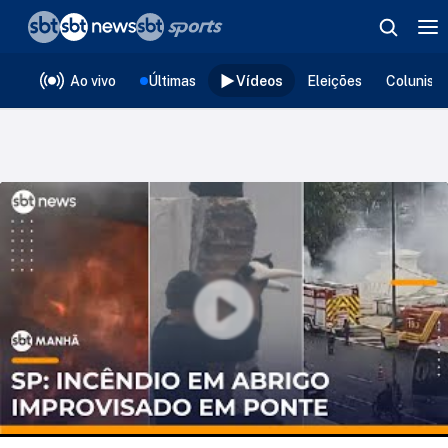
❮
voltar
Editorias
Ao vivo
Últimas
Vídeos
Eleições
Colunist