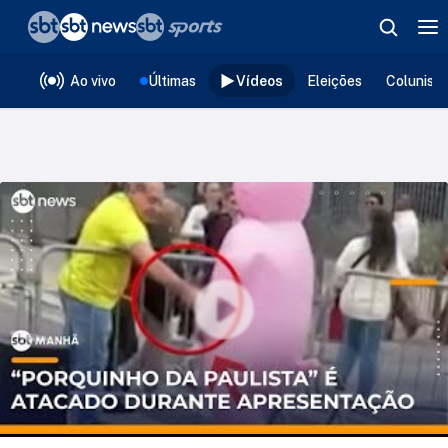
❮
voltar
Editorias
Ao vivo
Últimas
Vídeos
Eleições
Colunist