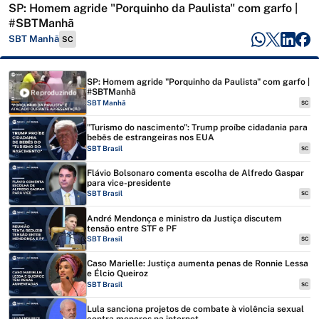
SP: Homem agride "Porquinho da Paulista" com garfo |
#SBTManhã
SBT Manhã
SC
SP: Homem agride "Porquinho da Paulista" com garfo |
#SBTManhã
Reproduzindo
SBT Manhã
SC
"Turismo do nascimento": Trump proíbe cidadania para
bebês de estrangeiras nos EUA
SBT Brasil
SC
Flávio Bolsonaro comenta escolha de Alfredo Gaspar
para vice-presidente
SBT Brasil
SC
André Mendonça e ministro da Justiça discutem
tensão entre STF e PF
SBT Brasil
SC
Caso Marielle: Justiça aumenta penas de Ronnie Lessa
e Élcio Queiroz
SBT Brasil
SC
Lula sanciona projetos de combate à violência sexual