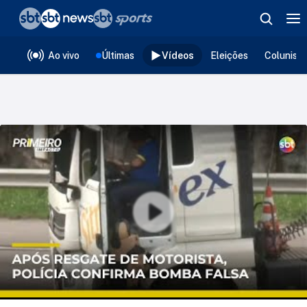
❮
voltar
Editorias
Ao vivo
Últimas
Vídeos
Eleições
Colunist