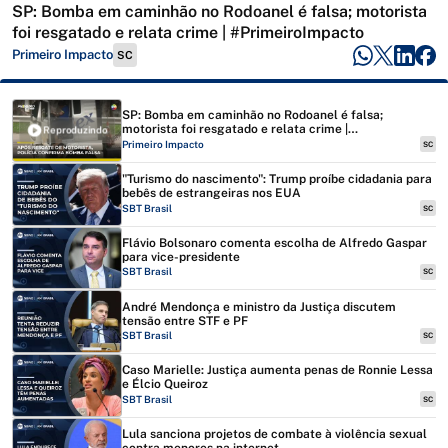
SP: Bomba em caminhão no Rodoanel é falsa; motorista
foi resgatado e relata crime | #PrimeiroImpacto
Primeiro Impacto
SC
SP: Bomba em caminhão no Rodoanel é falsa;
motorista foi resgatado e relata crime |
Reproduzindo
#PrimeiroImpacto
Primeiro Impacto
SC
"Turismo do nascimento": Trump proíbe cidadania para
bebês de estrangeiras nos EUA
SBT Brasil
SC
Flávio Bolsonaro comenta escolha de Alfredo Gaspar
para vice-presidente
SBT Brasil
SC
André Mendonça e ministro da Justiça discutem
tensão entre STF e PF
SBT Brasil
SC
Caso Marielle: Justiça aumenta penas de Ronnie Lessa
e Élcio Queiroz
SBT Brasil
SC
Lula sanciona projetos de combate à violência sexual