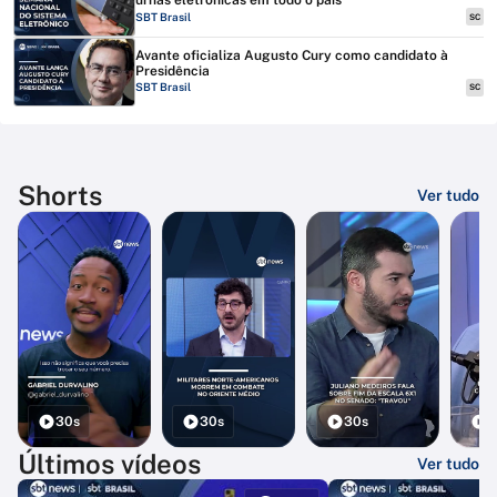
urnas eletrônicas em todo o país
SBT Brasil
SC
Avante oficializa Augusto Cury como candidato à
Presidência
SBT Brasil
SC
Shorts
Ver tudo
30s
30s
30s
3
Últimos vídeos
Ver tudo