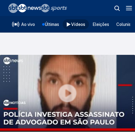
❮
voltar
Editorias
Ao vivo
Últimas
Vídeos
Eleições
Colunist