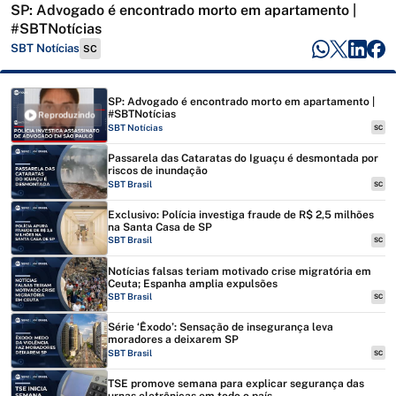
SP: Advogado é encontrado morto em apartamento |
#SBTNotícias
SBT Notícias
SC
SP: Advogado é encontrado morto em apartamento |
#SBTNotícias
Reproduzindo
SBT Notícias
SC
Passarela das Cataratas do Iguaçu é desmontada por
riscos de inundação
SBT Brasil
SC
Exclusivo: Polícia investiga fraude de R$ 2,5 milhões
na Santa Casa de SP
SBT Brasil
SC
Notícias falsas teriam motivado crise migratória em
Ceuta; Espanha amplia expulsões
SBT Brasil
SC
Série ‘Êxodo’: Sensação de insegurança leva
moradores a deixarem SP
SBT Brasil
SC
TSE promove semana para explicar segurança das