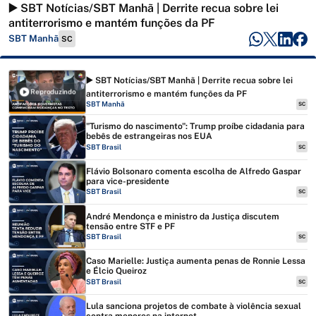
▶️ SBT Notícias/SBT Manhã | Derrite recua sobre lei
antiterrorismo e mantém funções da PF
SBT Manhã
SC
▶️ SBT Notícias/SBT Manhã | Derrite recua sobre lei
Reproduzindo
antiterrorismo e mantém funções da PF
SBT Manhã
SC
"Turismo do nascimento": Trump proíbe cidadania para
bebês de estrangeiras nos EUA
SBT Brasil
SC
Flávio Bolsonaro comenta escolha de Alfredo Gaspar
para vice-presidente
SBT Brasil
SC
André Mendonça e ministro da Justiça discutem
tensão entre STF e PF
SBT Brasil
SC
Caso Marielle: Justiça aumenta penas de Ronnie Lessa
e Élcio Queiroz
SBT Brasil
SC
Lula sanciona projetos de combate à violência sexual