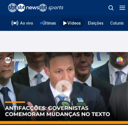
❮
voltar
Editorias
Ao vivo
Últimas
Vídeos
Eleições
Colunist