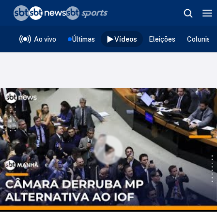
❮
voltar
Editorias
Ao vivo
Últimas
Vídeos
Eleições
Colunist