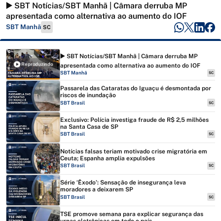
▶️ SBT Notícias/SBT Manhã | Câmara derruba MP
apresentada como alternativa ao aumento do IOF
SBT Manhã
SC
▶️ SBT Notícias/SBT Manhã | Câmara derruba MP
Reproduzindo
apresentada como alternativa ao aumento do IOF
SBT Manhã
SC
Passarela das Cataratas do Iguaçu é desmontada por
riscos de inundação
SBT Brasil
SC
Exclusivo: Polícia investiga fraude de R$ 2,5 milhões
na Santa Casa de SP
SBT Brasil
SC
Notícias falsas teriam motivado crise migratória em
Ceuta; Espanha amplia expulsões
SBT Brasil
SC
Série ‘Êxodo’: Sensação de insegurança leva
moradores a deixarem SP
SBT Brasil
SC
TSE promove semana para explicar segurança das