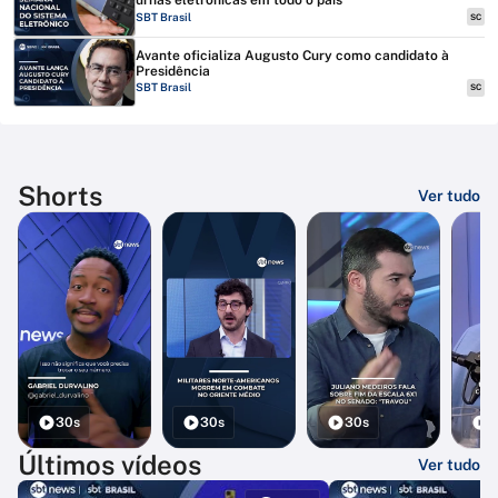
urnas eletrônicas em todo o país
SBT Brasil
SC
Avante oficializa Augusto Cury como candidato à
Presidência
SBT Brasil
SC
Shorts
Ver tudo
30s
30s
30s
3
Últimos vídeos
Ver tudo