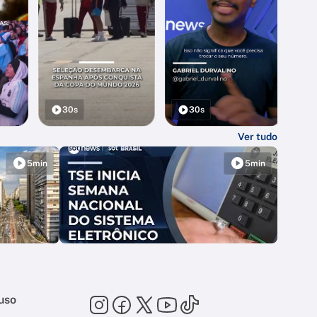
30s
30s
Ver tudo
5min
5min
uso