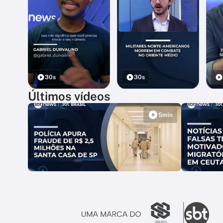
30s
30s
Últimos vídeos
5min