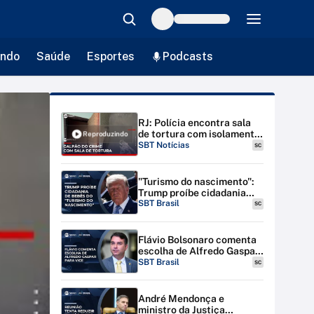
ndo
Saúde
Esportes
Podcasts
RJ: Polícia encontra sala
de tortura com isolamento
Reproduzindo
acústico em galpão |
SBT Notícias
SC
#SBTNotícias
"Turismo do nascimento":
Trump proíbe cidadania
para bebês de estrangeiras
SBT Brasil
SC
nos EUA
Flávio Bolsonaro comenta
escolha de Alfredo Gaspar
para vice-presidente
SBT Brasil
SC
André Mendonça e
ministro da Justiça