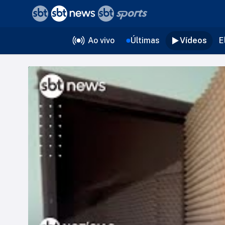
❮
voltar
Editorias
Ao vivo
Últimas
Vídeos
E