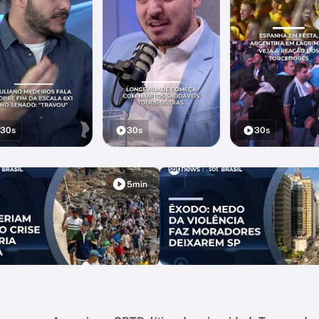
30s
30s
30s
5min