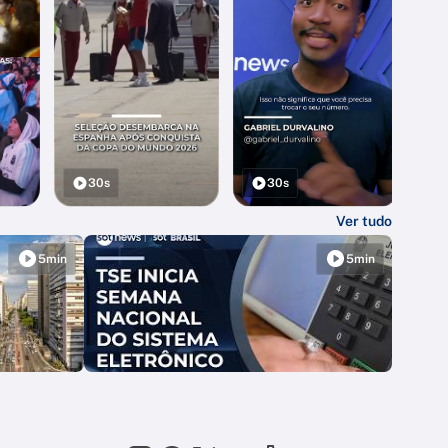
30s
30s
Ver tudo
5min
5min