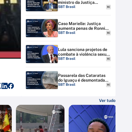
ministro da Justiça
discutem tensão entre STF
SBT Brasil
SC
e PF
Caso Marielle: Justiça
aumenta penas de Ronnie
Lessa e Élcio Queiroz
SBT Brasil
SC
Lula sanciona projetos de
combate à violência sexual
contra menores na
SBT Brasil
SC
internet
Passarela das Cataratas
do Iguaçu é desmontada
por riscos de inundação
SBT Brasil
SC
Ver tudo