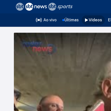
❮
voltar
Editorias
Ao vivo
Últimas
Vídeos
E