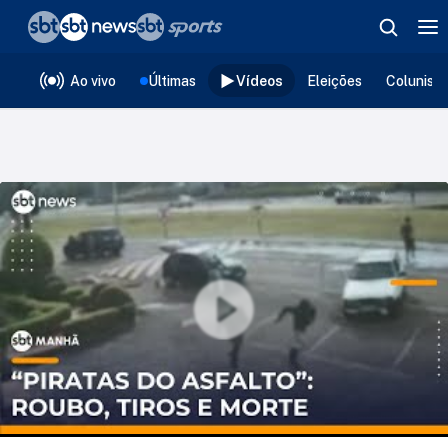
❮
voltar
Editorias
Ao vivo
Últimas
Vídeos
Eleições
Colunist