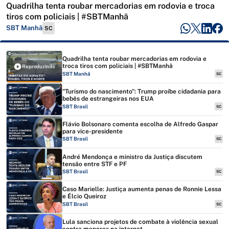
Quadrilha tenta roubar mercadorias em rodovia e troca
tiros com policiais | #SBTManhã
SBT Manhã
SC
Quadrilha tenta roubar mercadorias em rodovia e
troca tiros com policiais | #SBTManhã
Reproduzindo
SBT Manhã
SC
"Turismo do nascimento": Trump proíbe cidadania para
bebês de estrangeiras nos EUA
SBT Brasil
SC
Flávio Bolsonaro comenta escolha de Alfredo Gaspar
para vice-presidente
SBT Brasil
SC
André Mendonça e ministro da Justiça discutem
tensão entre STF e PF
SBT Brasil
SC
Caso Marielle: Justiça aumenta penas de Ronnie Lessa
e Élcio Queiroz
SBT Brasil
SC
Lula sanciona projetos de combate à violência sexual