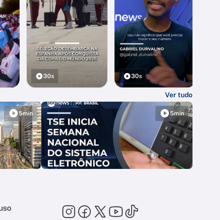
30s
30s
Ver tudo
5min
5min
uso