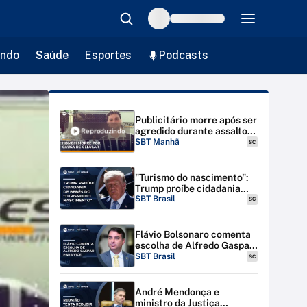
ndo
Saúde
Esportes
Podcasts
Publicitário morre após ser
agredido durante assalto
Reproduzindo
em passarela de SP |
SBT Manhã
SC
#SBTManhã
"Turismo do nascimento":
Trump proíbe cidadania
para bebês de estrangeiras
SBT Brasil
SC
nos EUA
Flávio Bolsonaro comenta
escolha de Alfredo Gaspar
para vice-presidente
SBT Brasil
SC
André Mendonça e
ministro da Justiça