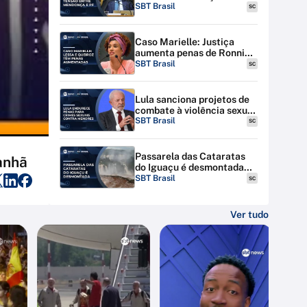
discutem tensão entre STF
SBT Brasil
SC
e PF
Caso Marielle: Justiça
aumenta penas de Ronnie
Lessa e Élcio Queiroz
SBT Brasil
SC
Lula sanciona projetos de
combate à violência sexual
contra menores na
SBT Brasil
SC
internet
Passarela das Cataratas
anhã
do Iguaçu é desmontada
por riscos de inundação
SBT Brasil
SC
Ver tudo