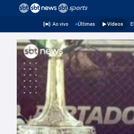
❮
voltar
Editorias
Ao vivo
Últimas
Vídeos
E