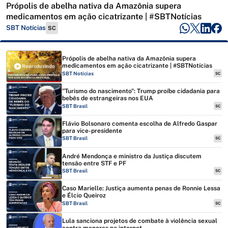
Própolis de abelha nativa da Amazônia supera
medicamentos em ação cicatrizante | #SBTNotícias
SBT Notícias
SC
Própolis de abelha nativa da Amazônia supera
medicamentos em ação cicatrizante | #SBTNotícias
Reproduzindo
SBT Notícias
SC
"Turismo do nascimento": Trump proíbe cidadania para
bebês de estrangeiras nos EUA
SBT Brasil
SC
Flávio Bolsonaro comenta escolha de Alfredo Gaspar
para vice-presidente
SBT Brasil
SC
André Mendonça e ministro da Justiça discutem
tensão entre STF e PF
SBT Brasil
SC
Caso Marielle: Justiça aumenta penas de Ronnie Lessa
e Élcio Queiroz
SBT Brasil
SC
Lula sanciona projetos de combate à violência sexual