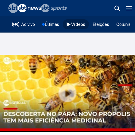
❮
voltar
Editorias
Ao vivo
Últimas
Vídeos
Eleições
Colunist