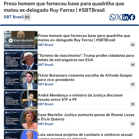
Preso homem que forneceu base para quadrilha que
matou ex-delegado Ruy Ferraz | #SBTBrasil
SBT Brasil
SC
Preso homem que forneceu base para quadrilha que
matou ex-delegado Ruy Ferraz | #SBTBrasil
Reproduzindo
SBT Brasil
SC
"Turismo do nascimento": Trump proíbe cidadania para
bebês de estrangeiras nos EUA
SBT Brasil
SC
Flávio Bolsonaro comenta escolha de Alfredo Gaspar
para vice-presidente
SBT Brasil
SC
André Mendonça e ministro da Justiça discutem
tensão entre STF e PF
SBT Brasil
SC
Caso Marielle: Justiça aumenta penas de Ronnie Lessa
e Élcio Queiroz
SBT Brasil
SC
Lula sanciona projetos de combate à violência sexual