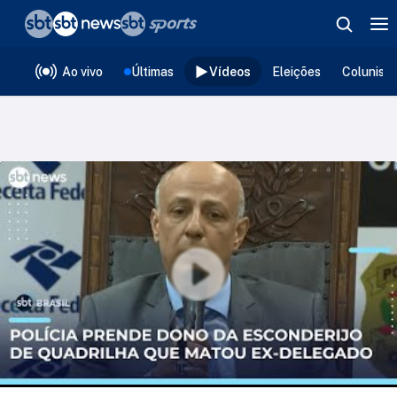
❮
voltar
Editorias
Ao vivo
Últimas
Vídeos
Eleições
Colunist