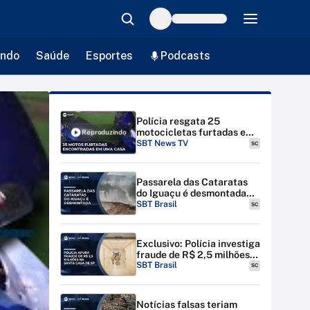
ndo
Saúde
Esportes
Podcasts
Polícia resgata 25
motocicletas furtadas em
Reproduzindo
São Paulo; cinco são
SBT News TV
SC
detidos | #SBTNews
(28/04/25)
Passarela das Cataratas
do Iguaçu é desmontada
por riscos de inundação
SBT Brasil
SC
Exclusivo: Polícia investiga
fraude de R$ 2,5 milhões
na Santa Casa de SP
SBT Brasil
SC
Notícias falsas teriam