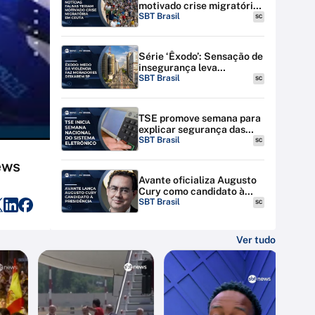
motivado crise migratória
em Ceuta; Espanha amplia
SBT Brasil
SC
expulsões
Série ‘Êxodo’: Sensação de
insegurança leva
moradores a deixarem SP
SBT Brasil
SC
TSE promove semana para
explicar segurança das
urnas eletrônicas em todo
SBT Brasil
SC
o país
ews
Avante oficializa Augusto
Cury como candidato à
Presidência
SBT Brasil
SC
Ver tudo