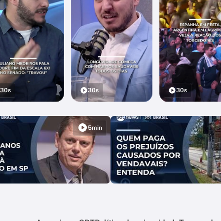
30s
30s
30s
5min