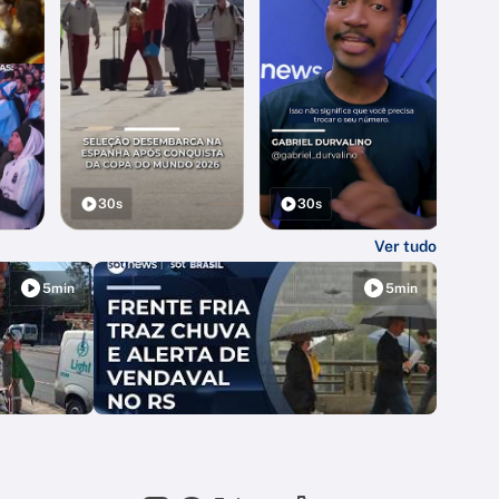
30s
30s
Ver tudo
5min
5min