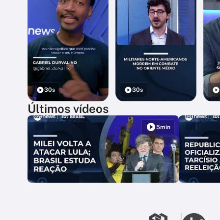
30s
30s
Últimos vídeos
5min