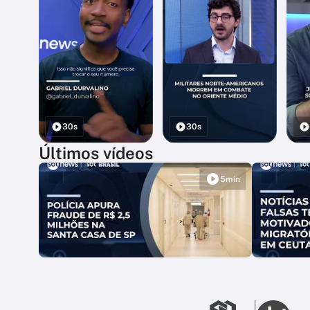
30s
30s
Últimos vídeos
5min