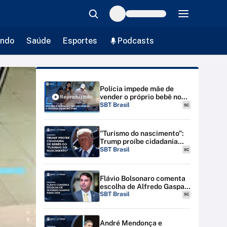
ndo
Saúde
Esportes
Podcasts
Polícia impede mãe de
vender o próprio bebê no
Reproduzindo
Pará; mulher é presa em
SBT Brasil
SC
flagrante | #SBTBrasil
"Turismo do nascimento":
Trump proíbe cidadania
para bebês de estrangeiras
SBT Brasil
SC
nos EUA
Flávio Bolsonaro comenta
escolha de Alfredo Gaspar
para vice-presidente
SBT Brasil
SC
André Mendonça e