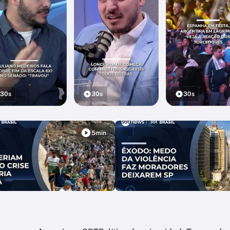
30s
30s
30s
5min