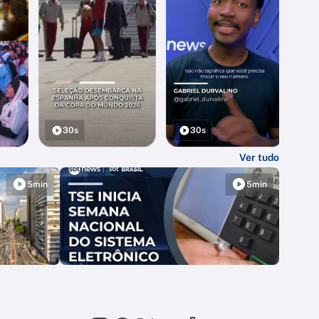
30s
30s
Ver tudo
5min
5min