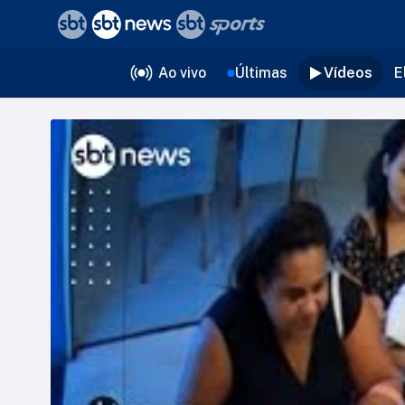
❮
voltar
Editorias
Ao vivo
Últimas
Vídeos
E