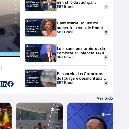
ministro da Justiça
discutem tensão entre STF
SBT Brasil
SC
e PF
Caso Marielle: Justiça
aumenta penas de Ronnie
Lessa e Élcio Queiroz
SBT Brasil
SC
Lula sanciona projetos de
combate à violência sexual
contra menores na
SBT Brasil
SC
internet
|
Passarela das Cataratas
do Iguaçu é desmontada
por riscos de inundação
SBT Brasil
SC
Ver tudo