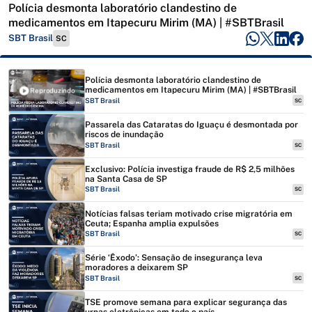
Polícia desmonta laboratório clandestino de
medicamentos em Itapecuru Mirim (MA) | #SBTBrasil
SBT Brasil
SC
Polícia desmonta laboratório clandestino de
medicamentos em Itapecuru Mirim (MA) | #SBTBrasil
Reproduzindo
SBT Brasil
SC
Passarela das Cataratas do Iguaçu é desmontada por
riscos de inundação
SBT Brasil
SC
Exclusivo: Polícia investiga fraude de R$ 2,5 milhões
na Santa Casa de SP
SBT Brasil
SC
Notícias falsas teriam motivado crise migratória em
Ceuta; Espanha amplia expulsões
SBT Brasil
SC
Série ‘Êxodo’: Sensação de insegurança leva
moradores a deixarem SP
SBT Brasil
SC
TSE promove semana para explicar segurança das