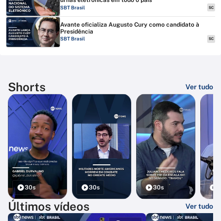
urnas eletrônicas em todo o país
SBT Brasil
SC
Avante oficializa Augusto Cury como candidato à
Presidência
SBT Brasil
SC
Shorts
Ver tudo
30s
30s
30s
3
Últimos vídeos
Ver tudo