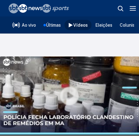
❮
voltar
Editorias
Ao vivo
Últimas
Vídeos
Eleições
Colunist