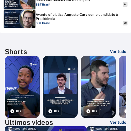
urnas eletrônicas em todo o país
SBT Brasil
SC
Avante oficializa Augusto Cury como candidato à
Presidência
SBT Brasil
SC
Shorts
Ver tudo
30s
30s
30s
3
Últimos vídeos
Ver tudo