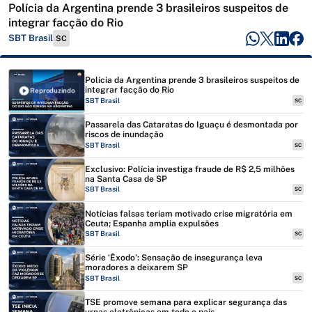
Polícia da Argentina prende 3 brasileiros suspeitos de
integrar facção do Rio
SBT Brasil
SC
Polícia da Argentina prende 3 brasileiros suspeitos de
integrar facção do Rio
Reproduzindo
SBT Brasil
SC
Passarela das Cataratas do Iguaçu é desmontada por
riscos de inundação
SBT Brasil
SC
Exclusivo: Polícia investiga fraude de R$ 2,5 milhões
na Santa Casa de SP
SBT Brasil
SC
Notícias falsas teriam motivado crise migratória em
Ceuta; Espanha amplia expulsões
SBT Brasil
SC
Série ‘Êxodo’: Sensação de insegurança leva
moradores a deixarem SP
SBT Brasil
SC
TSE promove semana para explicar segurança das