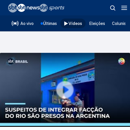
❮
voltar
Editorias
Ao vivo
Últimas
Vídeos
Eleições
Colunist