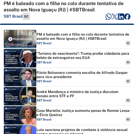
PM é baleado com a filha no colo durante tentativa de
assalto em Nova Iguaçu (RJ) | #SBTBrasil
SBT Brasil
SC
PM é baleado com a filha no colo durante tentativa de
assalto em Nova Iguaçu (RJ) | #SBTBrasil
Reproduzindo
SBT Brasil
SC
"Turismo do nascimento": Trump proíbe cidadania para
bebês de estrangeiras nos EUA
SBT Brasil
SC
Flávio Bolsonaro comenta escolha de Alfredo Gaspar
para vice-presidente
SBT Brasil
SC
André Mendonça e ministro da Justiça discutem
tensão entre STF e PF
SBT Brasil
SC
Caso Marielle: Justiça aumenta penas de Ronnie Lessa
e Élcio Queiroz
SBT Brasil
SC
Lula sanciona projetos de combate à violência sexual