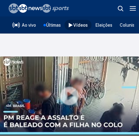
❮
voltar
Editorias
Ao vivo
Últimas
Vídeos
Eleições
Colunist