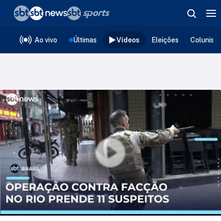
❮
voltar
Editorias
Ao vivo
Últimas
Vídeos
Eleições
Colunist