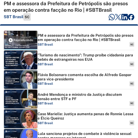
PM e assessora da Prefeitura de Petrópolis são presos
em operação contra facção no Rio | #SBTBrasil
SBT Brasil
SC
PM e assessora da Prefeitura de Petrópolis são presos
em operação contra facção no Rio | #SBTBrasil
Reproduzindo
SBT Brasil
SC
"Turismo do nascimento": Trump proíbe cidadania para
bebês de estrangeiras nos EUA
SBT Brasil
SC
Flávio Bolsonaro comenta escolha de Alfredo Gaspar
para vice-presidente
SBT Brasil
SC
André Mendonça e ministro da Justiça discutem
tensão entre STF e PF
SBT Brasil
SC
Caso Marielle: Justiça aumenta penas de Ronnie Lessa
e Élcio Queiroz
SBT Brasil
SC
Lula sanciona projetos de combate à violência sexual