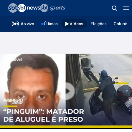
❮
voltar
Editorias
Ao vivo
Últimas
Vídeos
Eleições
Colunist