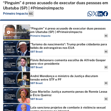
“Pinguim” é preso acusado de executar duas pessoas em
Ubatuba (SP) | #PrimeiroImpacto
Primeiro Impacto
SC
“Pinguim” é preso acusado de executar duas pessoas
em Ubatuba (SP) | #PrimeiroImpacto
Reproduzindo
Primeiro Impacto
SC
"Turismo do nascimento": Trump proíbe cidadania para
bebês de estrangeiras nos EUA
SBT Brasil
SC
Flávio Bolsonaro comenta escolha de Alfredo Gaspar
para vice-presidente
SBT Brasil
SC
André Mendonça e ministro da Justiça discutem
tensão entre STF e PF
SBT Brasil
SC
Caso Marielle: Justiça aumenta penas de Ronnie Lessa
e Élcio Queiroz
SBT Brasil
SC
Lula sanciona projetos de combate à violência sexual