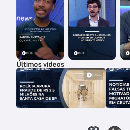
30s
30s
Últimos vídeos
5min