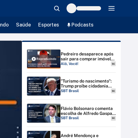
ndo
Saúde
Esportes
Podcasts
Pedreiro desaparece após
sair para comprar imóvel
Reproduzindo
no PR; polícia suspeita de
Alô, Você!
SC
golpe | #AloVoce
"Turismo do nascimento":
Trump proíbe cidadania
para bebês de estrangeiras
SBT Brasil
SC
nos EUA
Flávio Bolsonaro comenta
escolha de Alfredo Gaspar
para vice-presidente
SBT Brasil
SC
André Mendonça e