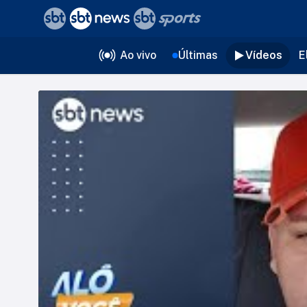
❮
voltar
Editorias
Ao vivo
Últimas
Vídeos
E