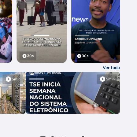
30s
30s
Ver tudo
5min
5min