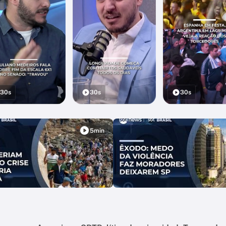
30s
30s
30s
5min