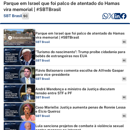
Parque em Israel que foi palco de atentado do Hamas
vira memorial | #SBTBrasil
SBT Brasil
SC
Parque em Israel que foi palco de atentado do Hamas
vira memorial | #SBTBrasil
Reproduzindo
SBT Brasil
SC
"Turismo do nascimento": Trump proíbe cidadania para
bebês de estrangeiras nos EUA
SBT Brasil
SC
Flávio Bolsonaro comenta escolha de Alfredo Gaspar
para vice-presidente
SBT Brasil
SC
André Mendonça e ministro da Justiça discutem
tensão entre STF e PF
SBT Brasil
SC
Caso Marielle: Justiça aumenta penas de Ronnie Lessa
e Élcio Queiroz
SBT Brasil
SC
Lula sanciona projetos de combate à violência sexual