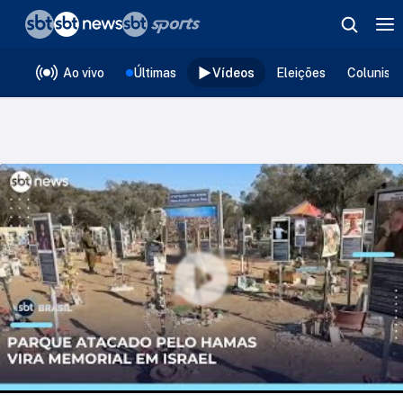
❮
voltar
Editorias
Ao vivo
Últimas
Vídeos
Eleições
Colunist