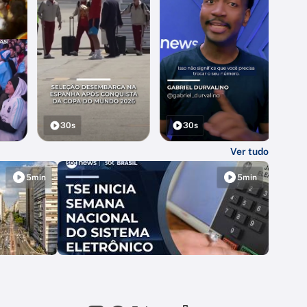
30s
30s
Ver tudo
5min
5min