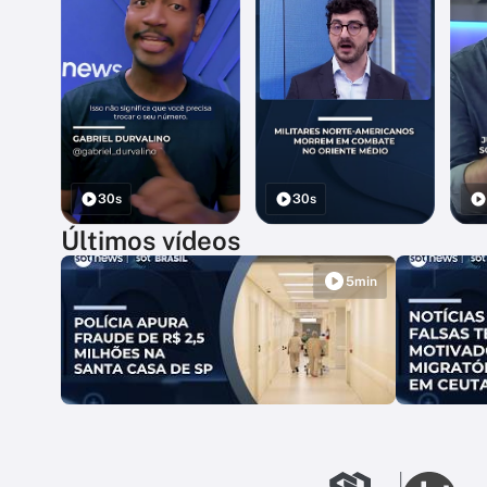
30s
30s
Últimos vídeos
5min