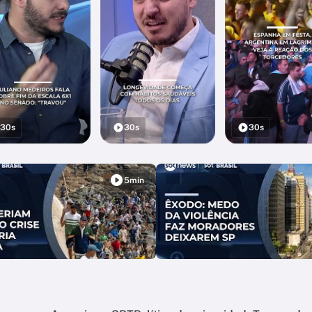
30s
30s
30s
5min