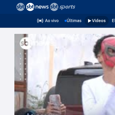
❮
voltar
Editorias
Ao vivo
Últimas
Vídeos
E