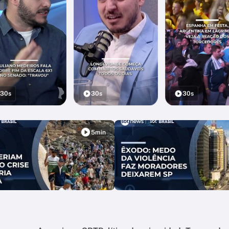
30s
30s
30s
5min