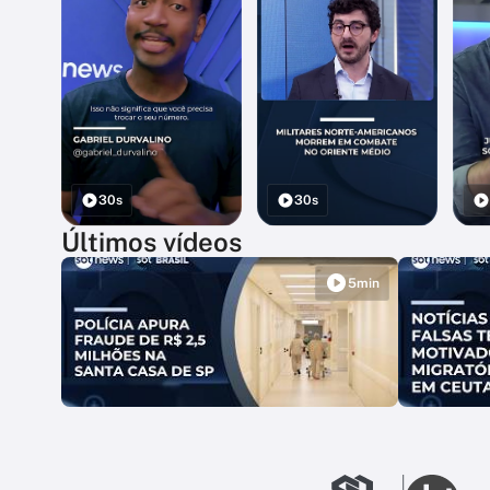
30s
30s
Últimos vídeos
5min