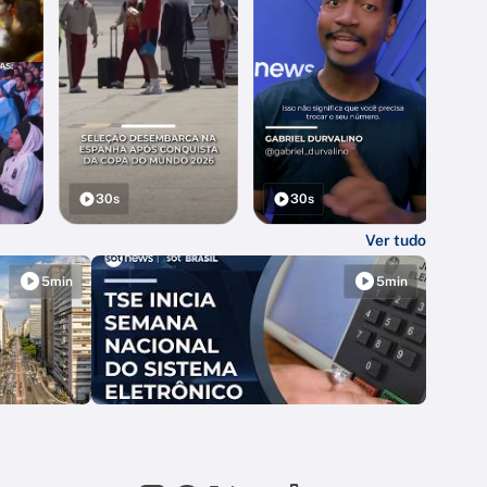
30s
30s
Ver tudo
5min
5min