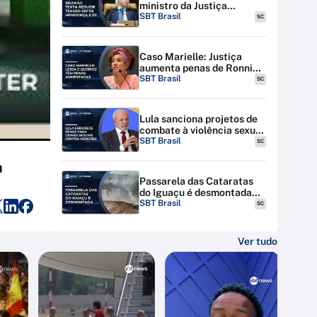
ministro da Justiça
discutem tensão entre STF
SBT Brasil
SC
e PF
Caso Marielle: Justiça
aumenta penas de Ronnie
Lessa e Élcio Queiroz
SBT Brasil
SC
Lula sanciona projetos de
combate à violência sexual
contra menores na
SBT Brasil
SC
internet
a
Passarela das Cataratas
do Iguaçu é desmontada
por riscos de inundação
SBT Brasil
SC
Ver tudo