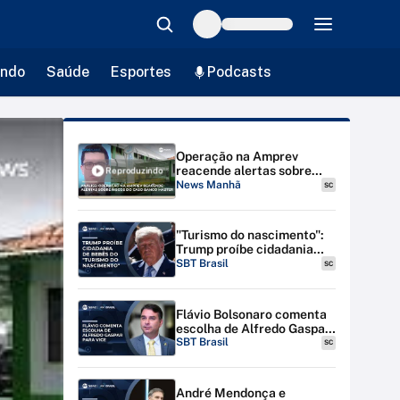
ndo
Saúde
Esportes
Podcasts
Operação na Amprev
reacende alertas sobre
Reproduzindo
riscos do caso Banco
News Manhã
SC
Master, comenta analista |
#NewsManhã
"Turismo do nascimento":
Trump proíbe cidadania
para bebês de estrangeiras
SBT Brasil
SC
nos EUA
Flávio Bolsonaro comenta
escolha de Alfredo Gaspar
para vice-presidente
SBT Brasil
SC
André Mendonça e