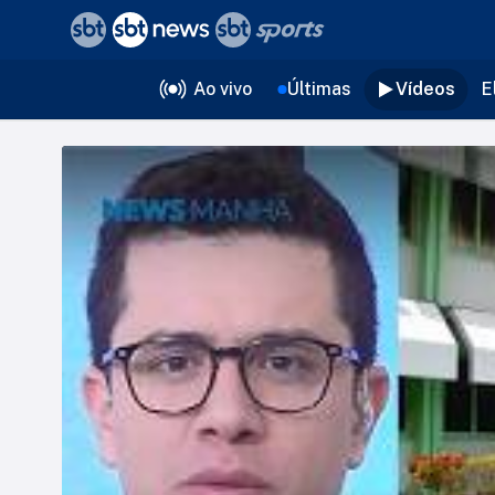
❮
voltar
Editorias
Ao vivo
Últimas
Vídeos
E