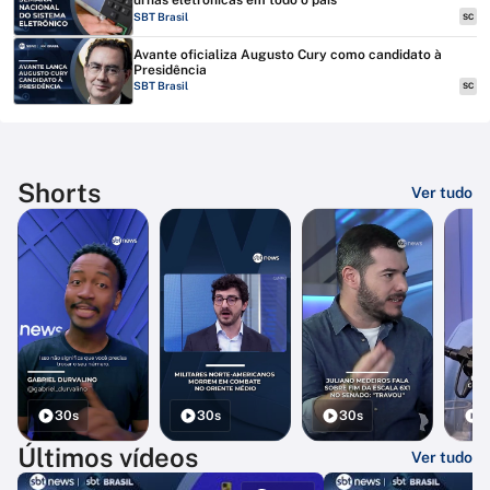
urnas eletrônicas em todo o país
SBT Brasil
SC
Avante oficializa Augusto Cury como candidato à
Presidência
SBT Brasil
SC
Shorts
Ver tudo
30s
30s
30s
3
Últimos vídeos
Ver tudo