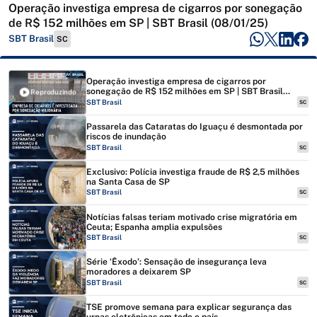
Operação investiga empresa de cigarros por sonegação
de R$ 152 milhões em SP | SBT Brasil (08/01/25)
SBT Brasil
SC
Operação investiga empresa de cigarros por
sonegação de R$ 152 milhões em SP | SBT Brasil
Reproduzindo
(08/01/25)
SBT Brasil
SC
Passarela das Cataratas do Iguaçu é desmontada por
riscos de inundação
SBT Brasil
SC
Exclusivo: Polícia investiga fraude de R$ 2,5 milhões
na Santa Casa de SP
SBT Brasil
SC
Notícias falsas teriam motivado crise migratória em
Ceuta; Espanha amplia expulsões
SBT Brasil
SC
Série ‘Êxodo’: Sensação de insegurança leva
moradores a deixarem SP
SBT Brasil
SC
TSE promove semana para explicar segurança das