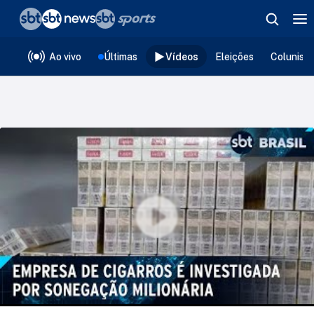
❮
voltar
Editorias
Ao vivo
Últimas
Vídeos
Eleições
Colunist