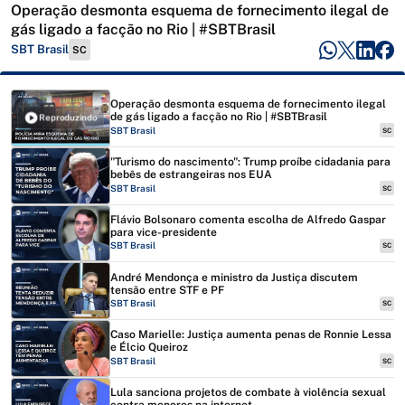
Operação desmonta esquema de fornecimento ilegal de
gás ligado a facção no Rio | #SBTBrasil
SBT Brasil
SC
Operação desmonta esquema de fornecimento ilegal
de gás ligado a facção no Rio | #SBTBrasil
Reproduzindo
SBT Brasil
SC
"Turismo do nascimento": Trump proíbe cidadania para
bebês de estrangeiras nos EUA
SBT Brasil
SC
Flávio Bolsonaro comenta escolha de Alfredo Gaspar
para vice-presidente
SBT Brasil
SC
André Mendonça e ministro da Justiça discutem
tensão entre STF e PF
SBT Brasil
SC
Caso Marielle: Justiça aumenta penas de Ronnie Lessa
e Élcio Queiroz
SBT Brasil
SC
Lula sanciona projetos de combate à violência sexual