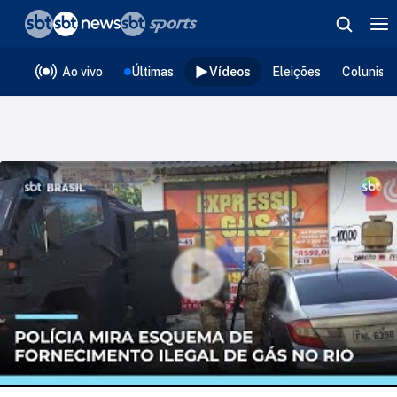
❮
voltar
Editorias
Ao vivo
Últimas
Vídeos
Eleições
Colunist