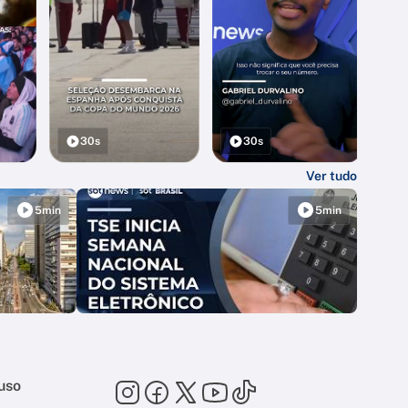
30s
30s
Ver tudo
5min
5min
uso