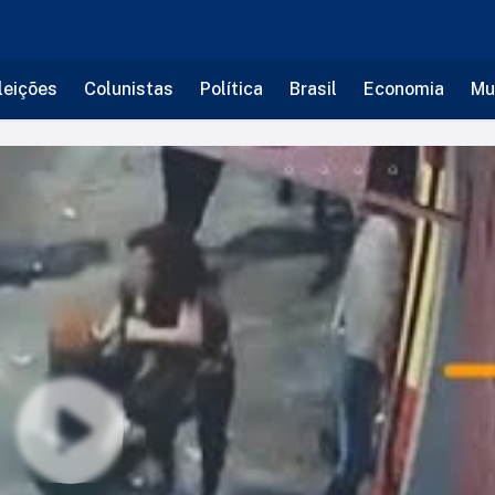
leições
Colunistas
Política
Brasil
Economia
Mu