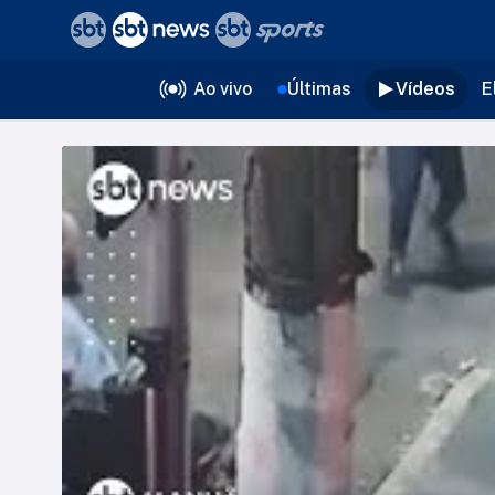
❮
voltar
Editorias
Ao vivo
Últimas
Vídeos
E