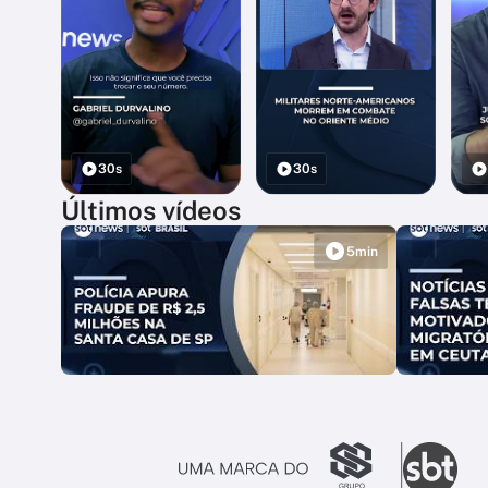
30s
30s
Últimos vídeos
5min