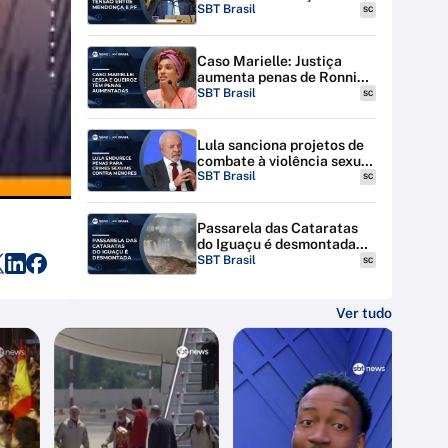
discutem tensão entre STF
SBT Brasil
SC
e PF
Caso Marielle: Justiça
aumenta penas de Ronnie
Lessa e Élcio Queiroz
SBT Brasil
SC
Lula sanciona projetos de
combate à violência sexual
contra menores na
SBT Brasil
SC
internet
Passarela das Cataratas
do Iguaçu é desmontada
por riscos de inundação
SBT Brasil
SC
Ver tudo