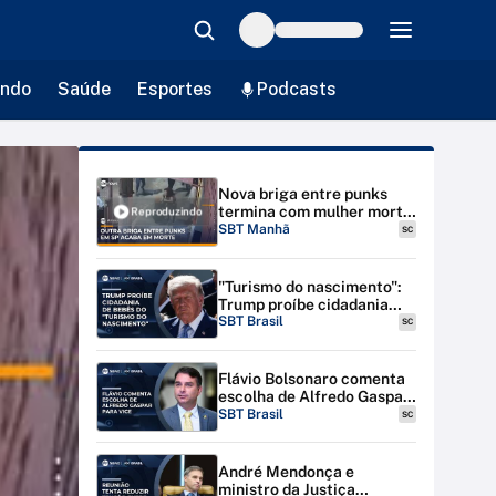
ndo
Saúde
Esportes
Podcasts
Nova briga entre punks
termina com mulher morta
Reproduzindo
após show em SP |
SBT Manhã
SC
#SBTManhã
"Turismo do nascimento":
Trump proíbe cidadania
para bebês de estrangeiras
SBT Brasil
SC
nos EUA
Flávio Bolsonaro comenta
escolha de Alfredo Gaspar
para vice-presidente
SBT Brasil
SC
André Mendonça e
ministro da Justiça