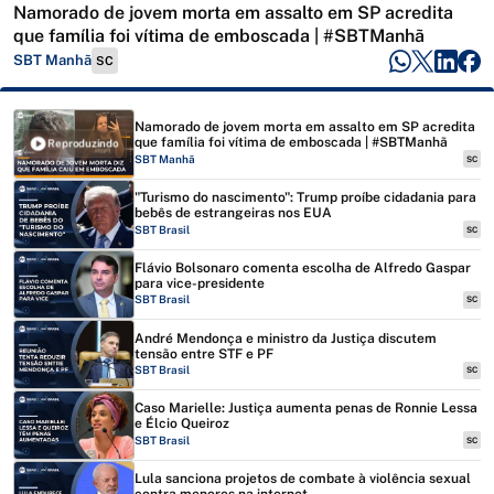
Namorado de jovem morta em assalto em SP acredita
que família foi vítima de emboscada | #SBTManhã
SBT Manhã
SC
Namorado de jovem morta em assalto em SP acredita
que família foi vítima de emboscada | #SBTManhã
Reproduzindo
SBT Manhã
SC
"Turismo do nascimento": Trump proíbe cidadania para
bebês de estrangeiras nos EUA
SBT Brasil
SC
Flávio Bolsonaro comenta escolha de Alfredo Gaspar
para vice-presidente
SBT Brasil
SC
André Mendonça e ministro da Justiça discutem
tensão entre STF e PF
SBT Brasil
SC
Caso Marielle: Justiça aumenta penas de Ronnie Lessa
e Élcio Queiroz
SBT Brasil
SC
Lula sanciona projetos de combate à violência sexual