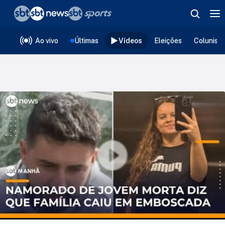
❮
voltar
Editorias
Ao vivo
Últimas
Vídeos
Eleições
Colunist