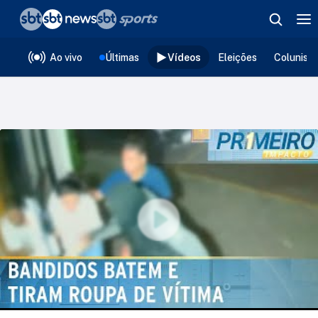
❮
voltar
Editorias
Ao vivo
Últimas
Vídeos
Eleições
Colunist