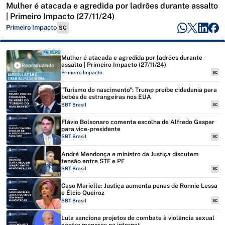
Mulher é atacada e agredida por ladrões durante assalto
| Primeiro Impacto (27/11/24)
Primeiro Impacto
SC
Mulher é atacada e agredida por ladrões durante
assalto | Primeiro Impacto (27/11/24)
Reproduzindo
Primeiro Impacto
SC
"Turismo do nascimento": Trump proíbe cidadania para
bebês de estrangeiras nos EUA
SBT Brasil
SC
Flávio Bolsonaro comenta escolha de Alfredo Gaspar
para vice-presidente
SBT Brasil
SC
André Mendonça e ministro da Justiça discutem
tensão entre STF e PF
SBT Brasil
SC
Caso Marielle: Justiça aumenta penas de Ronnie Lessa
e Élcio Queiroz
SBT Brasil
SC
Lula sanciona projetos de combate à violência sexual