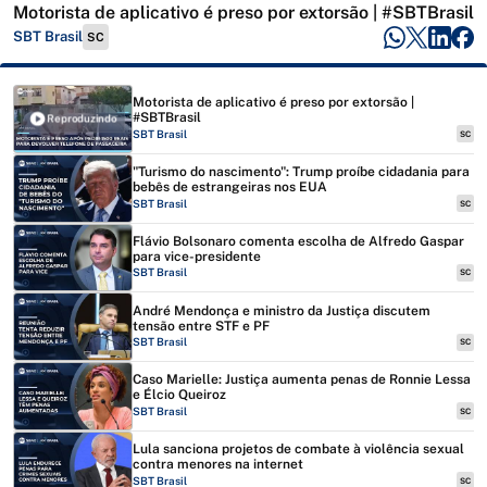
Motorista de aplicativo é preso por extorsão | #SBTBrasil
SBT Brasil
SC
Motorista de aplicativo é preso por extorsão |
#SBTBrasil
Reproduzindo
SBT Brasil
SC
"Turismo do nascimento": Trump proíbe cidadania para
bebês de estrangeiras nos EUA
SBT Brasil
SC
Flávio Bolsonaro comenta escolha de Alfredo Gaspar
para vice-presidente
SBT Brasil
SC
André Mendonça e ministro da Justiça discutem
tensão entre STF e PF
SBT Brasil
SC
Caso Marielle: Justiça aumenta penas de Ronnie Lessa
e Élcio Queiroz
SBT Brasil
SC
Lula sanciona projetos de combate à violência sexual
contra menores na internet
SBT Brasil
SC