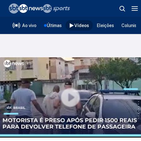
❮
voltar
Editorias
Ao vivo
Últimas
Vídeos
Eleições
Colunist