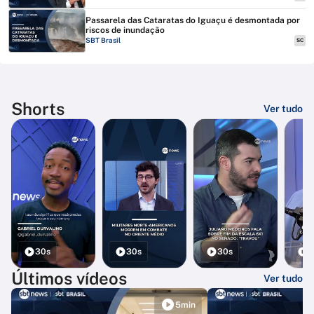
Passarela das Cataratas do Iguaçu é desmontada por
riscos de inundação
SBT Brasil
SC
Shorts
Ver tudo
30s
30s
30s
3
Últimos vídeos
Ver tudo
5min