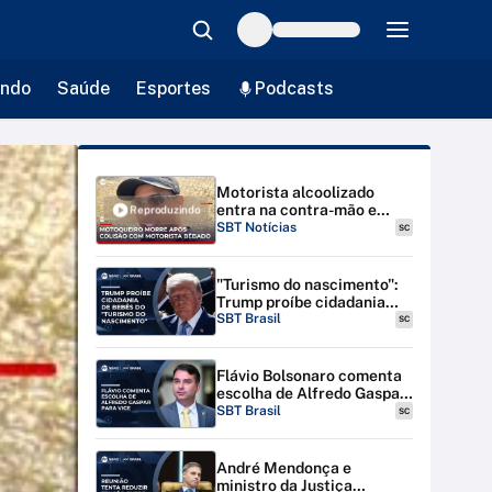
ndo
Saúde
Esportes
Podcasts
Motorista alcoolizado
entra na contra-mão e
Reproduzindo
mata motociclista em SP |
SBT Notícias
SC
#SBTNotícias
"Turismo do nascimento":
Trump proíbe cidadania
para bebês de estrangeiras
SBT Brasil
SC
nos EUA
Flávio Bolsonaro comenta
escolha de Alfredo Gaspar
para vice-presidente
SBT Brasil
SC
André Mendonça e
ministro da Justiça