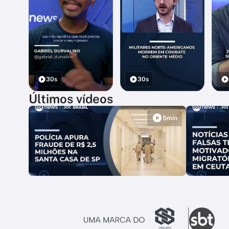
30s
30s
Últimos vídeos
5min