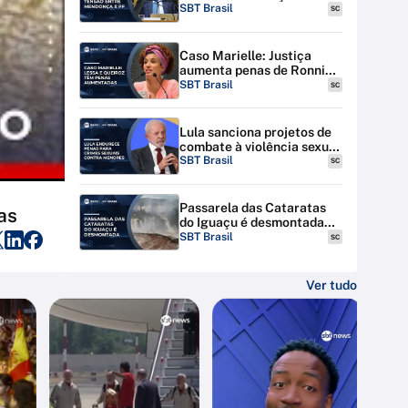
discutem tensão entre STF
SBT Brasil
SC
e PF
Caso Marielle: Justiça
aumenta penas de Ronnie
Lessa e Élcio Queiroz
SBT Brasil
SC
Lula sanciona projetos de
combate à violência sexual
contra menores na
SBT Brasil
SC
internet
Passarela das Cataratas
as
do Iguaçu é desmontada
por riscos de inundação
SBT Brasil
SC
Ver tudo