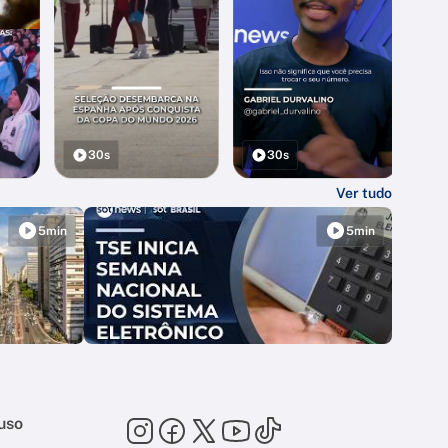
30s
30s
Ver tudo
5min
5min
uso