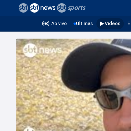
❮
voltar
Editorias
Ao vivo
Últimas
Vídeos
E