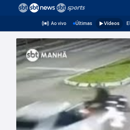
❮
voltar
Editorias
Ao vivo
Últimas
Vídeos
E