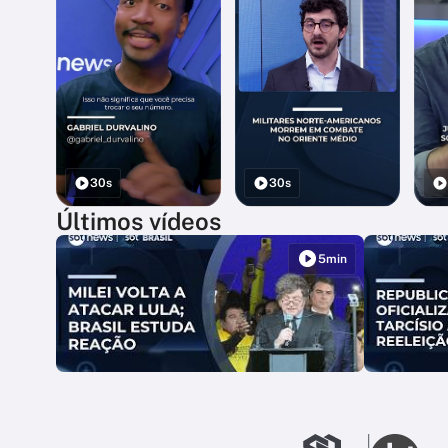
30s
30s
Últimos vídeos
5min