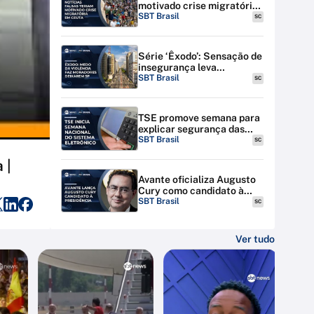
motivado crise migratória
em Ceuta; Espanha amplia
SBT Brasil
SC
expulsões
Série ‘Êxodo’: Sensação de
insegurança leva
moradores a deixarem SP
SBT Brasil
SC
TSE promove semana para
explicar segurança das
urnas eletrônicas em todo
SBT Brasil
SC
o país
 |
Avante oficializa Augusto
Cury como candidato à
Presidência
SBT Brasil
SC
Ver tudo