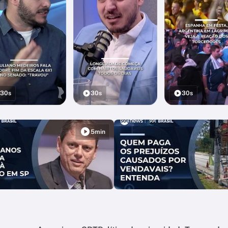
30s
30s
30s
5min