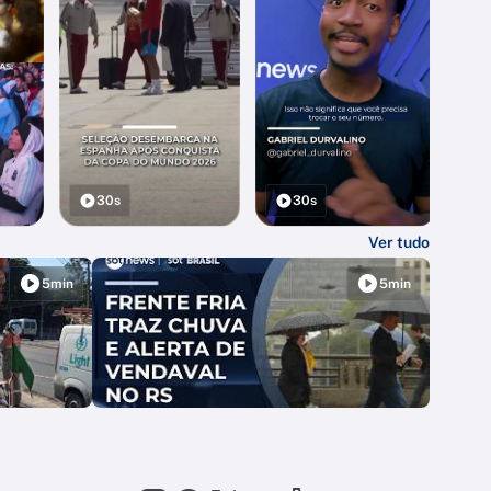
30s
30s
Ver tudo
5min
5min