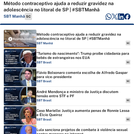
Método contraceptivo ajuda a reduzir gravidez na
adolescência no litoral de SP | #SBTManhã
SBT Manhã
SC
Método contraceptivo ajuda a reduzir gravidez na
adolescência no litoral de SP | #SBTManhã
Reproduzindo
SBT Manhã
SC
"Turismo do nascimento": Trump proíbe cidadania para
bebês de estrangeiras nos EUA
SBT Brasil
SC
Flávio Bolsonaro comenta escolha de Alfredo Gaspar
para vice-presidente
SBT Brasil
SC
André Mendonça e ministro da Justiça discutem
tensão entre STF e PF
SBT Brasil
SC
Caso Marielle: Justiça aumenta penas de Ronnie Lessa
e Élcio Queiroz
SBT Brasil
SC
Lula sanciona projetos de combate à violência sexual