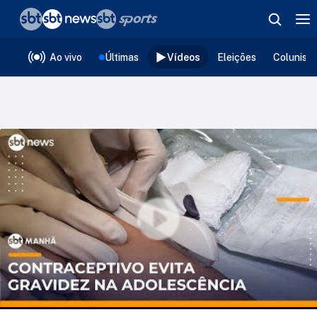
❮
voltar
Editorias
Ao vivo
Últimas
Vídeos
Eleições
Colunist