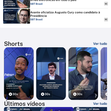
urnas eletrônicas em todo o país
SBT Brasil
SC
Avante oficializa Augusto Cury como candidato à
Presidência
SBT Brasil
SC
Shorts
Ver tudo
30s
30s
30s
3
Últimos vídeos
Ver tudo