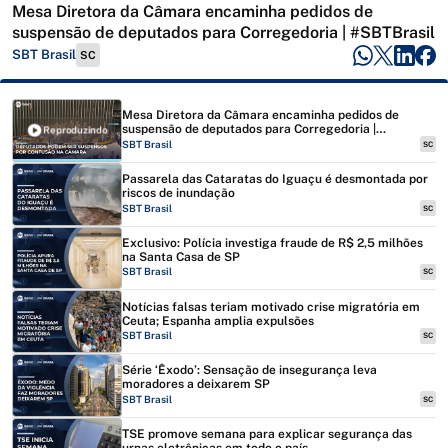
Mesa Diretora da Câmara encaminha pedidos de
suspensão de deputados para Corregedoria | #SBTBrasil
SBT Brasil
SC
Mesa Diretora da Câmara encaminha pedidos de
suspensão de deputados para Corregedoria |
Reproduzindo
#SBTBrasil
SBT Brasil
SC
Passarela das Cataratas do Iguaçu é desmontada por
riscos de inundação
SBT Brasil
SC
Exclusivo: Polícia investiga fraude de R$ 2,5 milhões
na Santa Casa de SP
SBT Brasil
SC
Notícias falsas teriam motivado crise migratória em
Ceuta; Espanha amplia expulsões
SBT Brasil
SC
Série ‘Êxodo’: Sensação de insegurança leva
moradores a deixarem SP
SBT Brasil
SC
TSE promove semana para explicar segurança das