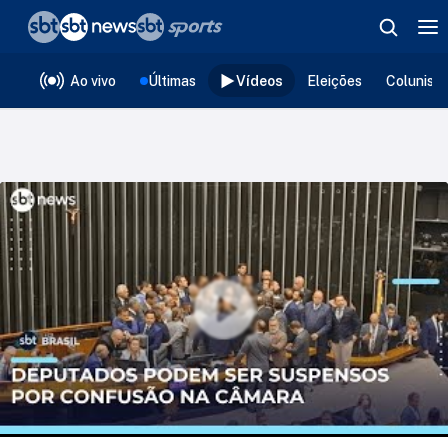
❮
voltar
Editorias
Ao vivo
Últimas
Vídeos
Eleições
Colunist