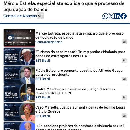
Márcio Estrela: especialista explica o que é processo de
liquidação de banco
Central de Notícias
SC
Márcio Estrela: especialista explica o que é processo
de liquidação de banco
Reproduzindo
Central de Notícias
SC
"Turismo do nascimento": Trump proíbe cidadania para
bebês de estrangeiras nos EUA
SBT Brasil
SC
Flávio Bolsonaro comenta escolha de Alfredo Gaspar
para vice-presidente
SBT Brasil
SC
André Mendonça e ministro da Justiça discutem
tensão entre STF e PF
SBT Brasil
SC
Caso Marielle: Justiça aumenta penas de Ronnie Lessa
e Élcio Queiroz
SBT Brasil
SC
Lula sanciona projetos de combate à violência sexual