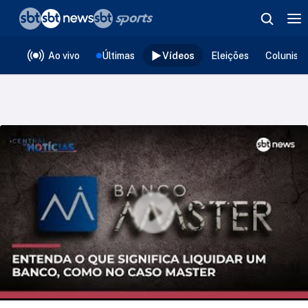
❮
voltar
Editorias
Ao vivo
Últimas
Vídeos
Eleições
Colunist