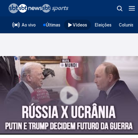
❮
voltar
Editorias
Ao vivo
Últimas
Vídeos
Eleições
Colunist