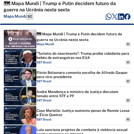
🗺️ Mapa Mundi | Trump e Putin decidem futuro da
guerra na Ucrânia nesta sexta
Mapa Mundi
SC
🗺️ Mapa Mundi | Trump e Putin decidem futuro da
Reproduzindo
guerra na Ucrânia nesta sexta
Mapa Mundi
SC
"Turismo do nascimento": Trump proíbe cidadania para
bebês de estrangeiras nos EUA
SBT Brasil
SC
Flávio Bolsonaro comenta escolha de Alfredo Gaspar
para vice-presidente
SBT Brasil
SC
André Mendonça e ministro da Justiça discutem
tensão entre STF e PF
SBT Brasil
SC
Caso Marielle: Justiça aumenta penas de Ronnie Lessa
e Élcio Queiroz
SBT Brasil
SC
Lula sanciona projetos de combate à violência sexual