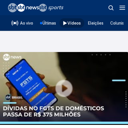
❮
voltar
Editorias
Ao vivo
Últimas
Vídeos
Eleições
Colunist