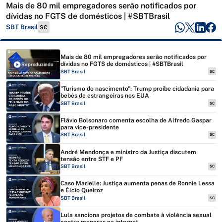
Mais de 80 mil empregadores serão notificados por
dívidas no FGTS de domésticos | #SBTBrasil
SBT Brasil
SC
Mais de 80 mil empregadores serão notificados por
dívidas no FGTS de domésticos | #SBTBrasil
Reproduzindo
SBT Brasil
SC
"Turismo do nascimento": Trump proíbe cidadania para
bebês de estrangeiras nos EUA
SBT Brasil
SC
Flávio Bolsonaro comenta escolha de Alfredo Gaspar
para vice-presidente
SBT Brasil
SC
André Mendonça e ministro da Justiça discutem
tensão entre STF e PF
SBT Brasil
SC
Caso Marielle: Justiça aumenta penas de Ronnie Lessa
e Élcio Queiroz
SBT Brasil
SC
Lula sanciona projetos de combate à violência sexual