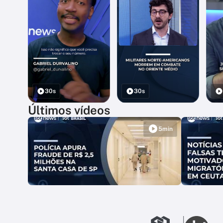
30s
30s
Últimos vídeos
5min