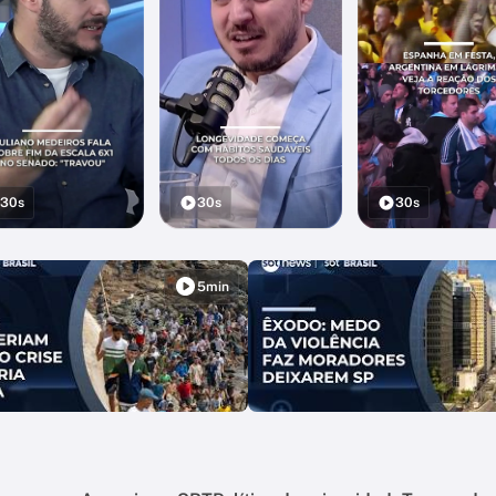
30s
30s
30s
5min