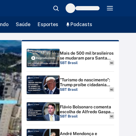
ndo
Saúde
Esportes
Podcasts
Mais de 500 mil brasileiros
se mudaram para Santa
Reproduzindo
Catarina entre 2017 e
SBT Brasil
SC
2022 | #SBTBrasil
"Turismo do nascimento":
Trump proíbe cidadania
para bebês de estrangeiras
SBT Brasil
SC
nos EUA
Flávio Bolsonaro comenta
escolha de Alfredo Gaspar
para vice-presidente
SBT Brasil
SC
André Mendonça e