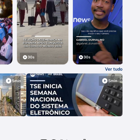
30s
30s
Ver tudo
5min
5min