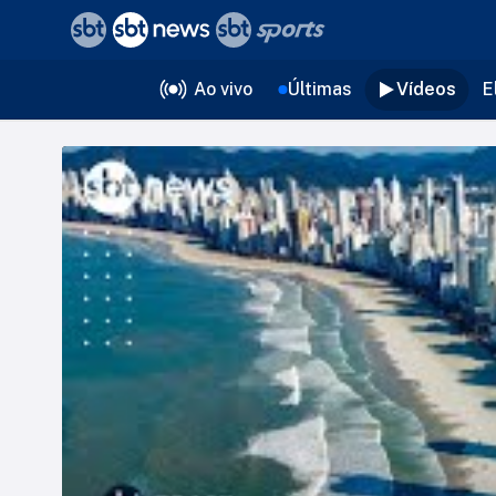
❮
voltar
Editorias
Ao vivo
Últimas
Vídeos
E