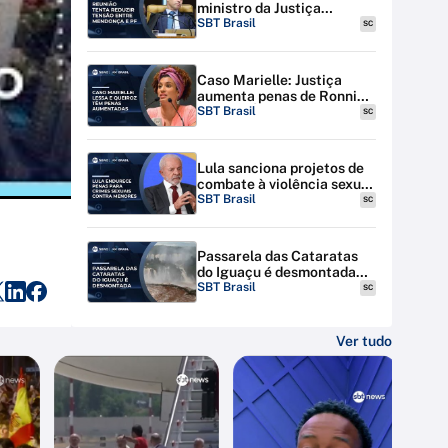
ministro da Justiça
discutem tensão entre STF
SBT Brasil
SC
e PF
Caso Marielle: Justiça
aumenta penas de Ronnie
Lessa e Élcio Queiroz
SBT Brasil
SC
Lula sanciona projetos de
combate à violência sexual
contra menores na
SBT Brasil
SC
internet
Passarela das Cataratas
do Iguaçu é desmontada
por riscos de inundação
SBT Brasil
SC
Ver tudo